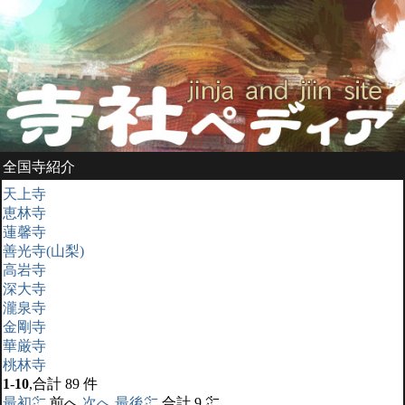
全国寺紹介
天上寺
恵林寺
蓮馨寺
善光寺(山梨)
高岩寺
深大寺
瀧泉寺
金剛寺
華厳寺
桃林寺
1
-
10
,合計 89 件
最初㌻
前へ
次へ
最後㌻
合計 9 ㌻